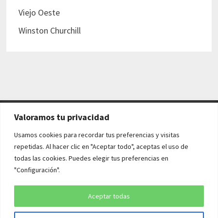
Viejo Oeste
Winston Churchill
Valoramos tu privacidad
AVISO LEGAL Y POLÍTICAS
Usamos cookies para recordar tus preferencias y visitas
repetidas. Al hacer clic en "Aceptar todo", aceptas el uso de
Aviso legal
todas las cookies. Puedes elegir tus preferencias en
"Configuración".
Política de cookies
Política de privacidad
Aceptar todas