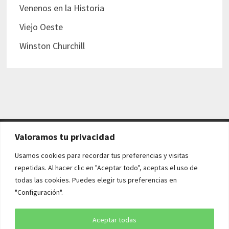
Venenos en la Historia
Viejo Oeste
Winston Churchill
Valoramos tu privacidad
AVISO LEGAL Y POLÍTICAS
Usamos cookies para recordar tus preferencias y visitas
repetidas. Al hacer clic en "Aceptar todo", aceptas el uso de
Aviso legal
todas las cookies. Puedes elegir tus preferencias en
"Configuración".
Política de cookies
Política de privacidad
Aceptar todas