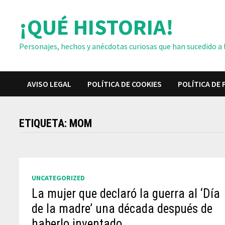
Saltar
¡QUÉ HISTORIA!
al
contenido
Personajes, hechos y anécdotas curiosas que han sucedido a lo
AVISO LEGAL
POLÍTICA DE COOKIES
POLÍTICA DE 
ETIQUETA:
MOM
UNCATEGORIZED
La mujer que declaró la guerra al ‘Día
de la madre’ una década después de
haberlo inventado