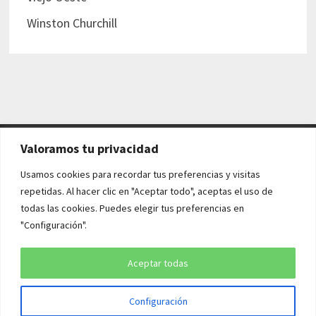
Winston Churchill
Valoramos tu privacidad
AVISO LEGAL Y POLÍTICAS
Usamos cookies para recordar tus preferencias y visitas
repetidas. Al hacer clic en "Aceptar todo", aceptas el uso de
Aviso legal
todas las cookies. Puedes elegir tus preferencias en
"Configuración".
Política de cookies
Política de privacidad
Aceptar todas
Configuración