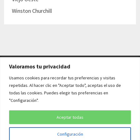
Winston Churchill
Valoramos tu privacidad
AVISO LEGAL Y POLÍTICAS
Usamos cookies para recordar tus preferencias y visitas
repetidas. Al hacer clic en "Aceptar todo", aceptas el uso de
Aviso legal
todas las cookies. Puedes elegir tus preferencias en
"Configuración".
Política de cookies
Política de privacidad
Aceptar todas
Configuración