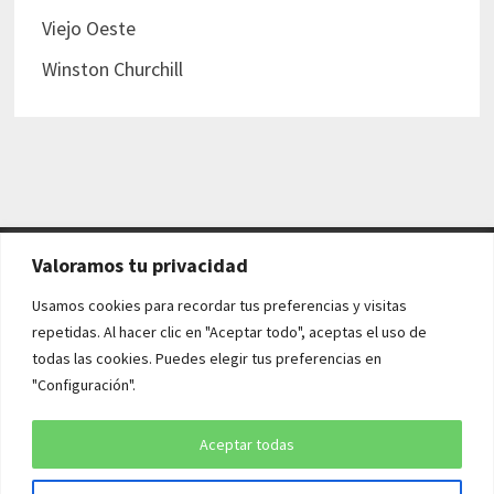
Viejo Oeste
Winston Churchill
Valoramos tu privacidad
AVISO LEGAL Y POLÍTICAS
Usamos cookies para recordar tus preferencias y visitas
repetidas. Al hacer clic en "Aceptar todo", aceptas el uso de
Aviso legal
todas las cookies. Puedes elegir tus preferencias en
"Configuración".
Política de cookies
Política de privacidad
Aceptar todas