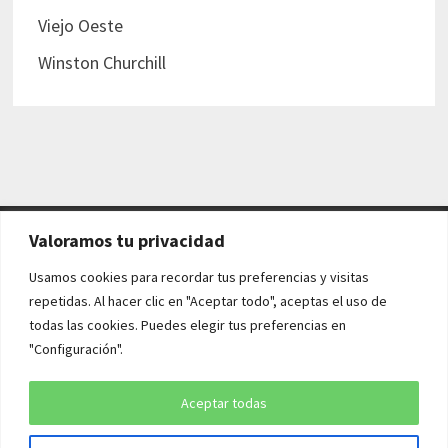
Viejo Oeste
Winston Churchill
Valoramos tu privacidad
AVISO LEGAL Y POLÍTICAS
Usamos cookies para recordar tus preferencias y visitas
repetidas. Al hacer clic en "Aceptar todo", aceptas el uso de
Aviso legal
todas las cookies. Puedes elegir tus preferencias en
"Configuración".
Política de cookies
Política de privacidad
Aceptar todas