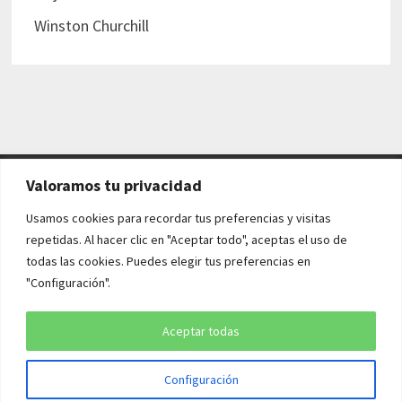
Winston Churchill
Valoramos tu privacidad
AVISO LEGAL Y POLÍTICAS
Usamos cookies para recordar tus preferencias y visitas
repetidas. Al hacer clic en "Aceptar todo", aceptas el uso de
Aviso legal
todas las cookies. Puedes elegir tus preferencias en
"Configuración".
Política de cookies
Política de privacidad
Aceptar todas
Configuración