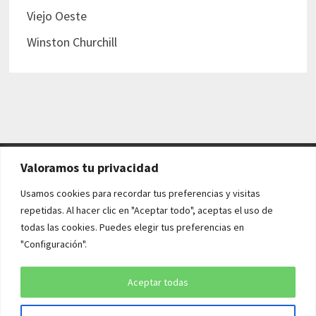
Viejo Oeste
Winston Churchill
Valoramos tu privacidad
AVISO LEGAL Y POLÍTICAS
Usamos cookies para recordar tus preferencias y visitas
repetidas. Al hacer clic en "Aceptar todo", aceptas el uso de
Aviso legal
todas las cookies. Puedes elegir tus preferencias en
"Configuración".
Política de cookies
Política de privacidad
Aceptar todas