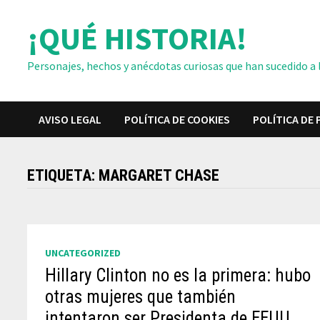
Saltar
¡QUÉ HISTORIA!
al
contenido
Personajes, hechos y anécdotas curiosas que han sucedido a lo
AVISO LEGAL
POLÍTICA DE COOKIES
POLÍTICA DE 
ETIQUETA:
MARGARET CHASE
UNCATEGORIZED
Hillary Clinton no es la primera: hubo
otras mujeres que también
intentaron ser Presidenta de EEUU