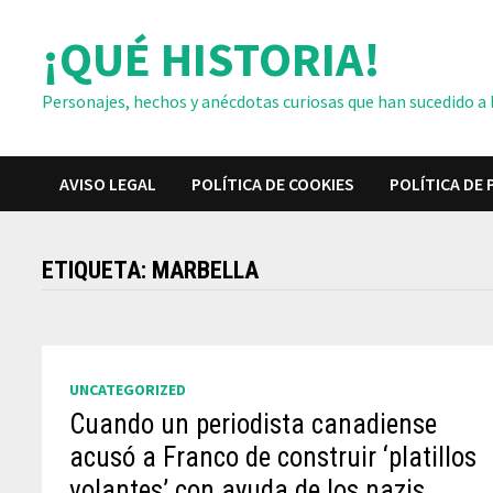
Saltar
¡QUÉ HISTORIA!
al
contenido
Personajes, hechos y anécdotas curiosas que han sucedido a lo
AVISO LEGAL
POLÍTICA DE COOKIES
POLÍTICA DE 
ETIQUETA:
MARBELLA
UNCATEGORIZED
Cuando un periodista canadiense
acusó a Franco de construir ‘platillos
volantes’ con ayuda de los nazis