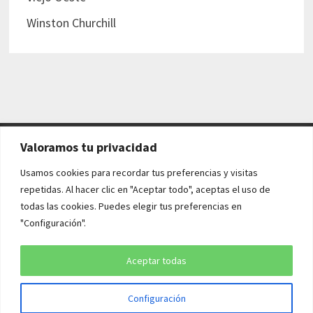
Winston Churchill
Valoramos tu privacidad
AVISO LEGAL Y POLÍTICAS
Usamos cookies para recordar tus preferencias y visitas
repetidas. Al hacer clic en "Aceptar todo", aceptas el uso de
Aviso legal
todas las cookies. Puedes elegir tus preferencias en
"Configuración".
Política de cookies
Política de privacidad
Aceptar todas
Configuración