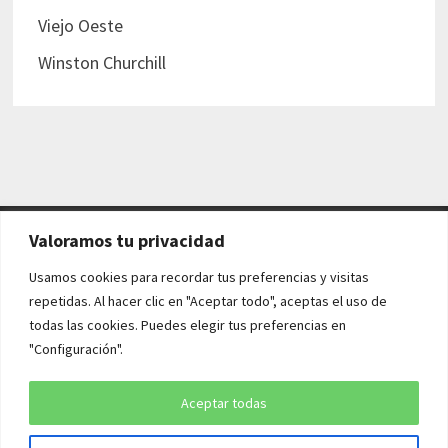
Viejo Oeste
Winston Churchill
Valoramos tu privacidad
AVISO LEGAL Y POLÍTICAS
Usamos cookies para recordar tus preferencias y visitas
repetidas. Al hacer clic en "Aceptar todo", aceptas el uso de
Aviso legal
todas las cookies. Puedes elegir tus preferencias en
"Configuración".
Política de cookies
Política de privacidad
Aceptar todas