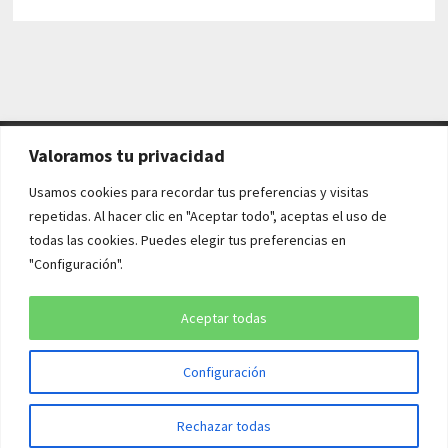
Valoramos tu privacidad
AVISO LEGAL Y POLÍTICAS
Usamos cookies para recordar tus preferencias y visitas
repetidas. Al hacer clic en "Aceptar todo", aceptas el uso de
Aviso legal
todas las cookies. Puedes elegir tus preferencias en
"Configuración".
Política de cookies
Política de privacidad
Aceptar todas
Configuración
Copyright © 2026
¡QUÉ HISTORIA!
. Funciona con
WordPress
y
Rechazar todas
Bam
.