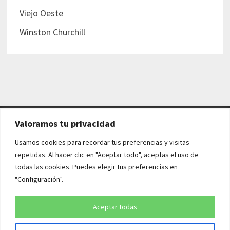
Viejo Oeste
Winston Churchill
Valoramos tu privacidad
AVISO LEGAL Y POLÍTICAS
Usamos cookies para recordar tus preferencias y visitas
repetidas. Al hacer clic en "Aceptar todo", aceptas el uso de
Aviso legal
todas las cookies. Puedes elegir tus preferencias en
"Configuración".
Política de cookies
Política de privacidad
Aceptar todas