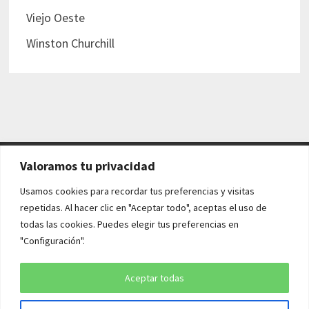
Viejo Oeste
Winston Churchill
Valoramos tu privacidad
AVISO LEGAL Y POLÍTICAS
Usamos cookies para recordar tus preferencias y visitas
repetidas. Al hacer clic en "Aceptar todo", aceptas el uso de
Aviso legal
todas las cookies. Puedes elegir tus preferencias en
"Configuración".
Política de cookies
Política de privacidad
Aceptar todas