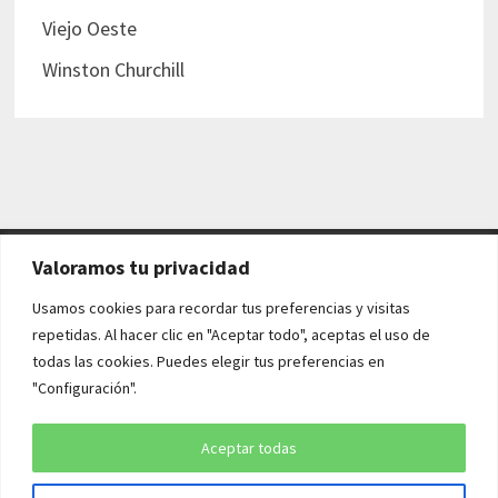
Viejo Oeste
Winston Churchill
Valoramos tu privacidad
AVISO LEGAL Y POLÍTICAS
Usamos cookies para recordar tus preferencias y visitas
repetidas. Al hacer clic en "Aceptar todo", aceptas el uso de
Aviso legal
todas las cookies. Puedes elegir tus preferencias en
"Configuración".
Política de cookies
Política de privacidad
Aceptar todas