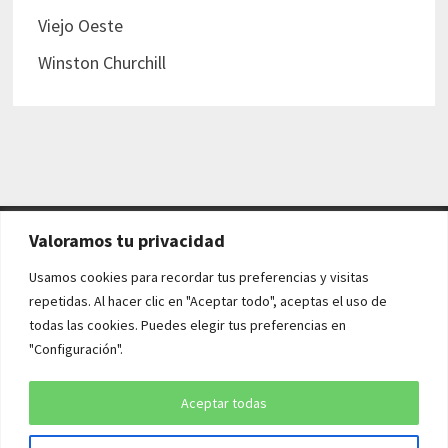
Viejo Oeste
Winston Churchill
Valoramos tu privacidad
AVISO LEGAL Y POLÍTICAS
Usamos cookies para recordar tus preferencias y visitas
repetidas. Al hacer clic en "Aceptar todo", aceptas el uso de
Aviso legal
todas las cookies. Puedes elegir tus preferencias en
"Configuración".
Política de cookies
Política de privacidad
Aceptar todas