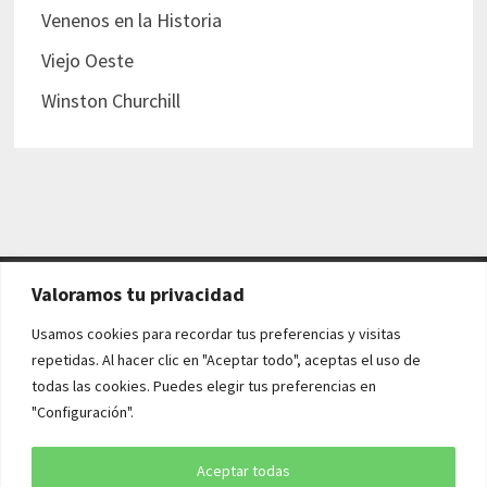
Venenos en la Historia
Viejo Oeste
Winston Churchill
Valoramos tu privacidad
AVISO LEGAL Y POLÍTICAS
Usamos cookies para recordar tus preferencias y visitas
repetidas. Al hacer clic en "Aceptar todo", aceptas el uso de
Aviso legal
todas las cookies. Puedes elegir tus preferencias en
"Configuración".
Política de cookies
Política de privacidad
Aceptar todas