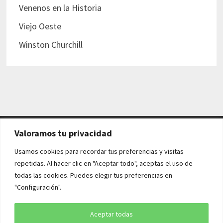
Venenos en la Historia
Viejo Oeste
Winston Churchill
Valoramos tu privacidad
AVISO LEGAL Y POLÍTICAS
Usamos cookies para recordar tus preferencias y visitas
repetidas. Al hacer clic en "Aceptar todo", aceptas el uso de
Aviso legal
todas las cookies. Puedes elegir tus preferencias en
"Configuración".
Política de cookies
Política de privacidad
Aceptar todas