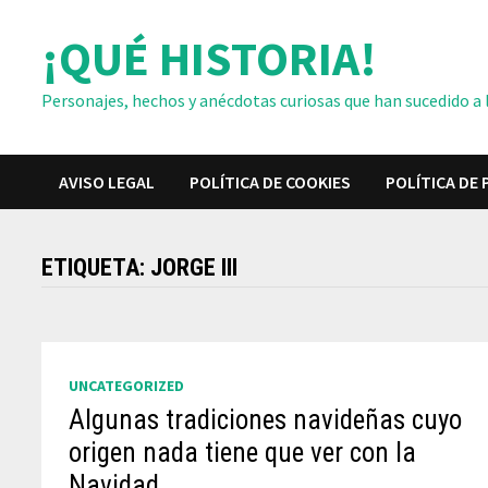
Saltar
¡QUÉ HISTORIA!
al
contenido
Personajes, hechos y anécdotas curiosas que han sucedido a lo
AVISO LEGAL
POLÍTICA DE COOKIES
POLÍTICA DE 
ETIQUETA:
JORGE III
UNCATEGORIZED
Algunas tradiciones navideñas cuyo
origen nada tiene que ver con la
Navidad