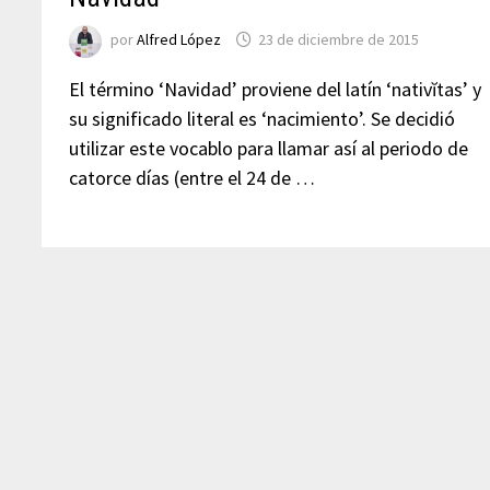
por
Alfred López
23 de diciembre de 2015
El término ‘Navidad’ proviene del latín ‘nativĭtas’ y
su significado literal es ‘nacimiento’. Se decidió
utilizar este vocablo para llamar así al periodo de
catorce días (entre el 24 de …