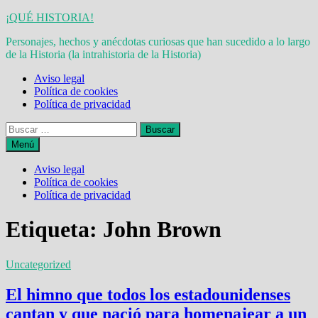
Saltar
¡QUÉ HISTORIA!
al
Personajes, hechos y anécdotas curiosas que han sucedido a lo largo
contenido
de la Historia (la intrahistoria de la Historia)
Aviso legal
Política de cookies
Política de privacidad
Buscar:
Menú
Aviso legal
Política de cookies
Política de privacidad
Etiqueta:
John Brown
Uncategorized
El himno que todos los estadounidenses
cantan y que nació para homenajear a un