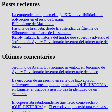
Posts recientes
La emprendedora que en el siglo XIX dio visibilidad a los
polvorones en el resto de España
El Incidente de Matsumoto
Historia de la silueta: desde la austeridad de Étienne de
Silhouette hasta el arte de las sombras
Károly Takács: la historia del tirador que superó la adversidad
Jerónimo de Ayanz: El visionario inventor del primer traje de
buceo
Últimos comentarios
Jerónimo de Ayanz: El visionario invento...
en
Jerónimo de
Ayanz: El visionario inventor del primer traje de buceo
La ejecución de un asesino en serie que hizo aplaudir
enfervorecidamente al público presente - ¡QUÉ HISTORIA!
en
Lamare: el psicópata asesino tras la identidad de un
gendarme
El congresista estadounidense que nació como esclavo -
¡QUÉ HISTORIA!
en
El exesclavo que envió una carta a su
antiguo amo