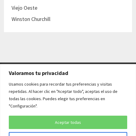
Viejo Oeste
Winston Churchill
Valoramos tu privacidad
AVISO LEGAL Y POLÍTICAS
Usamos cookies para recordar tus preferencias y visitas
repetidas. Al hacer clic en "Aceptar todo", aceptas el uso de
Aviso legal
todas las cookies. Puedes elegir tus preferencias en
"Configuración".
Política de cookies
Política de privacidad
Aceptar todas