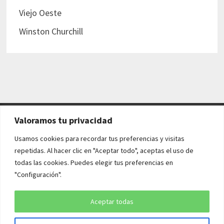
Viejo Oeste
Winston Churchill
Valoramos tu privacidad
AVISO LEGAL Y POLÍTICAS
Usamos cookies para recordar tus preferencias y visitas
repetidas. Al hacer clic en "Aceptar todo", aceptas el uso de
Aviso legal
todas las cookies. Puedes elegir tus preferencias en
"Configuración".
Política de cookies
Política de privacidad
Aceptar todas