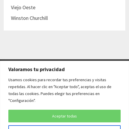
Viejo Oeste
Winston Churchill
Valoramos tu privacidad
AVISO LEGAL Y POLÍTICAS
Usamos cookies para recordar tus preferencias y visitas
repetidas. Al hacer clic en "Aceptar todo", aceptas el uso de
Aviso legal
todas las cookies. Puedes elegir tus preferencias en
"Configuración".
Política de cookies
Política de privacidad
Aceptar todas