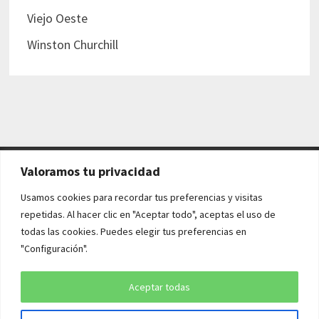
Viejo Oeste
Winston Churchill
Valoramos tu privacidad
AVISO LEGAL Y POLÍTICAS
Usamos cookies para recordar tus preferencias y visitas
repetidas. Al hacer clic en "Aceptar todo", aceptas el uso de
Aviso legal
todas las cookies. Puedes elegir tus preferencias en
"Configuración".
Política de cookies
Política de privacidad
Aceptar todas