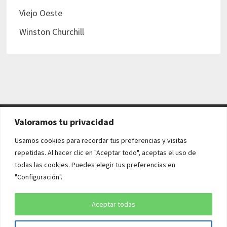
Viejo Oeste
Winston Churchill
Valoramos tu privacidad
AVISO LEGAL Y POLÍTICAS
Usamos cookies para recordar tus preferencias y visitas
repetidas. Al hacer clic en "Aceptar todo", aceptas el uso de
Aviso legal
todas las cookies. Puedes elegir tus preferencias en
"Configuración".
Política de cookies
Política de privacidad
Aceptar todas