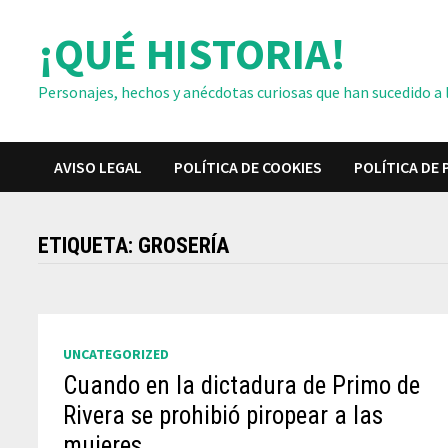
Saltar
¡QUÉ HISTORIA!
al
contenido
Personajes, hechos y anécdotas curiosas que han sucedido a lo
AVISO LEGAL
POLÍTICA DE COOKIES
POLÍTICA DE 
ETIQUETA:
GROSERÍA
UNCATEGORIZED
Cuando en la dictadura de Primo de
Rivera se prohibió piropear a las
mujeres