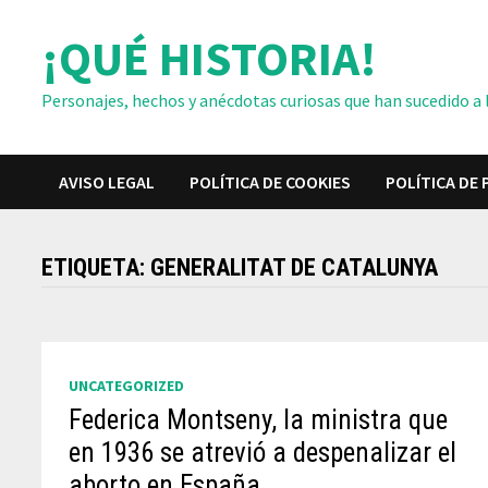
Saltar
¡QUÉ HISTORIA!
al
contenido
Personajes, hechos y anécdotas curiosas que han sucedido a lo
AVISO LEGAL
POLÍTICA DE COOKIES
POLÍTICA DE 
ETIQUETA:
GENERALITAT DE CATALUNYA
UNCATEGORIZED
Federica Montseny, la ministra que
en 1936 se atrevió a despenalizar el
aborto en España