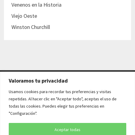
Venenos en la Historia
Viejo Oeste
Winston Churchill
Valoramos tu privacidad
AVISO LEGAL Y POLÍTICAS
Usamos cookies para recordar tus preferencias y visitas
repetidas. Al hacer clic en "Aceptar todo", aceptas el uso de
Aviso legal
todas las cookies. Puedes elegir tus preferencias en
"Configuración".
Política de cookies
Política de privacidad
Aceptar todas