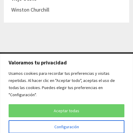
Winston Churchill
Valoramos tu privacidad
AVISO LEGAL Y POLÍTICAS
Usamos cookies para recordar tus preferencias y visitas
repetidas. Al hacer clic en "Aceptar todo", aceptas el uso de
Aviso legal
todas las cookies. Puedes elegir tus preferencias en
"Configuración".
Política de cookies
Política de privacidad
Aceptar todas
Configuración