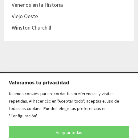
Venenos en la Historia
Viejo Oeste
Winston Churchill
Valoramos tu privacidad
AVISO LEGAL Y POLÍTICAS
Usamos cookies para recordar tus preferencias y visitas
repetidas. Al hacer clic en "Aceptar todo", aceptas el uso de
Aviso legal
todas las cookies. Puedes elegir tus preferencias en
"Configuración".
Política de cookies
Política de privacidad
Aceptar todas