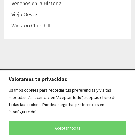
Venenos en la Historia
Viejo Oeste
Winston Churchill
Valoramos tu privacidad
AVISO LEGAL Y POLÍTICAS
Usamos cookies para recordar tus preferencias y visitas
repetidas. Al hacer clic en "Aceptar todo", aceptas el uso de
Aviso legal
todas las cookies. Puedes elegir tus preferencias en
"Configuración".
Política de cookies
Política de privacidad
Aceptar todas