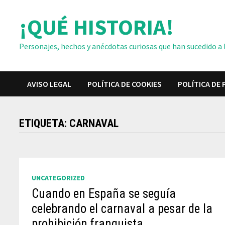
Saltar
¡QUÉ HISTORIA!
al
contenido
Personajes, hechos y anécdotas curiosas que han sucedido a lo
AVISO LEGAL
POLÍTICA DE COOKIES
POLÍTICA DE 
ETIQUETA:
CARNAVAL
UNCATEGORIZED
Cuando en España se seguía
celebrando el carnaval a pesar de la
prohibición franquista