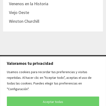
Venenos en la Historia
Viejo Oeste
Winston Churchill
Valoramos tu privacidad
AVISO LEGAL Y POLÍTICAS
Usamos cookies para recordar tus preferencias y visitas
repetidas. Al hacer clic en "Aceptar todo", aceptas el uso de
Aviso legal
todas las cookies. Puedes elegir tus preferencias en
"Configuración".
Política de cookies
Política de privacidad
Aceptar todas