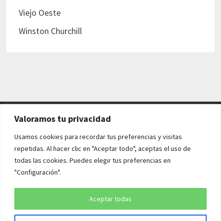
Viejo Oeste
Winston Churchill
Valoramos tu privacidad
AVISO LEGAL Y POLÍTICAS
Usamos cookies para recordar tus preferencias y visitas
repetidas. Al hacer clic en "Aceptar todo", aceptas el uso de
Aviso legal
todas las cookies. Puedes elegir tus preferencias en
"Configuración".
Política de cookies
Política de privacidad
Aceptar todas