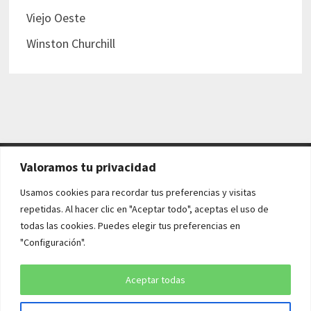
Viejo Oeste
Winston Churchill
Valoramos tu privacidad
AVISO LEGAL Y POLÍTICAS
Usamos cookies para recordar tus preferencias y visitas
repetidas. Al hacer clic en "Aceptar todo", aceptas el uso de
Aviso legal
todas las cookies. Puedes elegir tus preferencias en
"Configuración".
Política de cookies
Política de privacidad
Aceptar todas