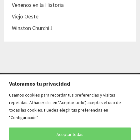
Venenos en la Historia
Viejo Oeste
Winston Churchill
Valoramos tu privacidad
AVISO LEGAL Y POLÍTICAS
Usamos cookies para recordar tus preferencias y visitas
repetidas. Al hacer clic en "Aceptar todo", aceptas el uso de
Aviso legal
todas las cookies. Puedes elegir tus preferencias en
"Configuración".
Política de cookies
Política de privacidad
Aceptar todas