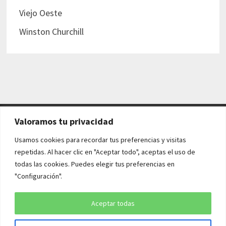
Viejo Oeste
Winston Churchill
Valoramos tu privacidad
AVISO LEGAL Y POLÍTICAS
Usamos cookies para recordar tus preferencias y visitas
repetidas. Al hacer clic en "Aceptar todo", aceptas el uso de
Aviso legal
todas las cookies. Puedes elegir tus preferencias en
"Configuración".
Política de cookies
Política de privacidad
Aceptar todas