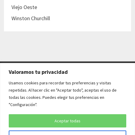
Viejo Oeste
Winston Churchill
Valoramos tu privacidad
AVISO LEGAL Y POLÍTICAS
Usamos cookies para recordar tus preferencias y visitas
repetidas. Al hacer clic en "Aceptar todo", aceptas el uso de
Aviso legal
todas las cookies. Puedes elegir tus preferencias en
"Configuración".
Política de cookies
Política de privacidad
Aceptar todas