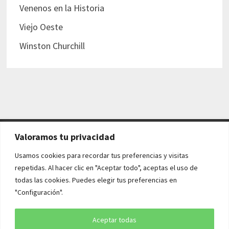
Venenos en la Historia
Viejo Oeste
Winston Churchill
Valoramos tu privacidad
AVISO LEGAL Y POLÍTICAS
Usamos cookies para recordar tus preferencias y visitas
repetidas. Al hacer clic en "Aceptar todo", aceptas el uso de
Aviso legal
todas las cookies. Puedes elegir tus preferencias en
"Configuración".
Política de cookies
Política de privacidad
Aceptar todas