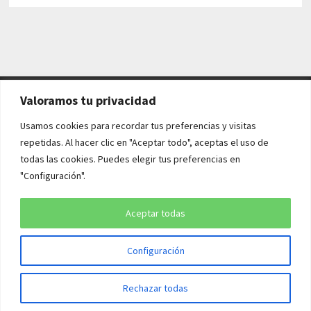
Valoramos tu privacidad
AVISO LEGAL Y POLÍTICAS
Usamos cookies para recordar tus preferencias y visitas
repetidas. Al hacer clic en "Aceptar todo", aceptas el uso de
Aviso legal
todas las cookies. Puedes elegir tus preferencias en
"Configuración".
Política de cookies
Política de privacidad
Aceptar todas
Configuración
Copyright © 2026
¡QUÉ HISTORIA!
. Funciona con
WordPress
y
Rechazar todas
Bam
.