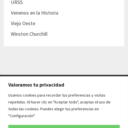
URSS
Venenos en la Historia
Viejo Oeste
Winston Churchill
Valoramos tu privacidad
AVISO LEGAL Y POLÍTICAS
Usamos cookies para recordar tus preferencias y visitas
repetidas. Al hacer clic en "Aceptar todo", aceptas el uso de
Aviso legal
todas las cookies. Puedes elegir tus preferencias en
"Configuración".
Política de cookies