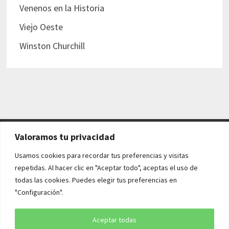
Venenos en la Historia
Viejo Oeste
Winston Churchill
Valoramos tu privacidad
AVISO LEGAL Y POLÍTICAS
Usamos cookies para recordar tus preferencias y visitas
repetidas. Al hacer clic en "Aceptar todo", aceptas el uso de
Aviso legal
todas las cookies. Puedes elegir tus preferencias en
"Configuración".
Política de cookies
Política de privacidad
Aceptar todas