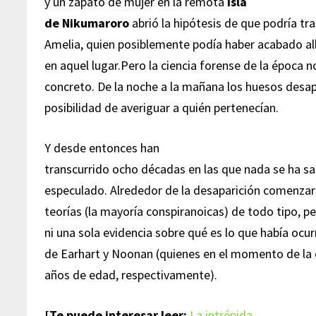
y un zapato de mujer en la remota
isla
de Nikumaroro
abrió la hipótesis de que podría tr
Amelia, quien posiblemente podía haber acabado al
en aquel lugar.Pero la ciencia forense de la época
concreto. De la noche a la mañana los huesos desap
posibilidad de averiguar a quién pertenecían.
Y desde entonces han
transcurrido ocho décadas en las que nada se ha s
especulado. Alrededor de la desaparición comenzar
teorías (la mayoría conspiranoicas) de todo tipo, pe
ni una sola evidencia sobre qué es lo que había ocur
de Earhart y Noonan (quienes en el momento de la 
años de edad, respectivamente).
[Te puede interesar leer:
La intrépida