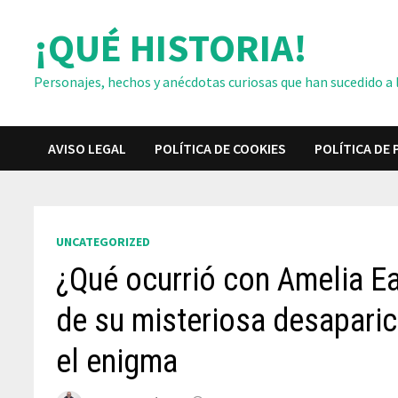
Saltar
¡QUÉ HISTORIA!
al
contenido
Personajes, hechos y anécdotas curiosas que han sucedido a lo
AVISO LEGAL
POLÍTICA DE COOKIES
POLÍTICA DE 
UNCATEGORIZED
¿Qué ocurrió con Amelia E
de su misteriosa desaparic
el enigma