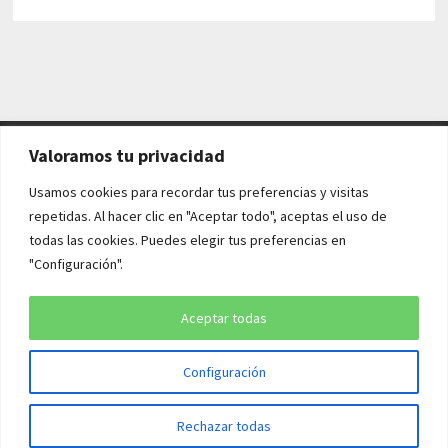
Valoramos tu privacidad
AVISO LEGAL Y POLÍTICAS
Usamos cookies para recordar tus preferencias y visitas
repetidas. Al hacer clic en "Aceptar todo", aceptas el uso de
Aviso legal
todas las cookies. Puedes elegir tus preferencias en
"Configuración".
Política de cookies
Política de privacidad
Aceptar todas
Configuración
Copyright © 2026
¡QUÉ HISTORIA!
. Funciona con
WordPress
y
Rechazar todas
Bam
.