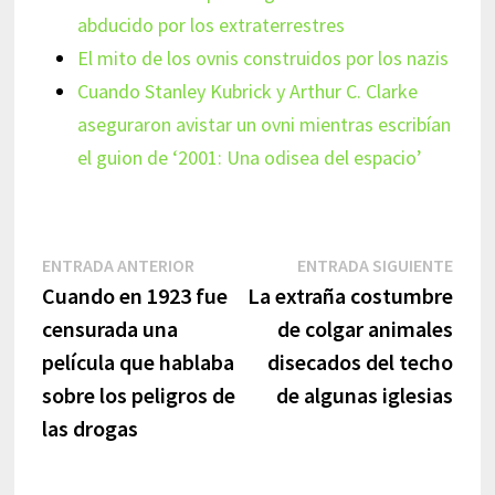
abducido por los extraterrestres
El mito de los ovnis construidos por los nazis
Cuando Stanley Kubrick y Arthur C. Clarke
aseguraron avistar un ovni mientras escribían
el guion de ‘2001: Una odisea del espacio’
Navegación
Entrada
Entr
ENTRADA ANTERIOR
ENTRADA SIGUIENTE
anterior:
sigui
Cuando en 1923 fue
La extraña costumbre
de
censurada una
de colgar animales
entradas
película que hablaba
disecados del techo
sobre los peligros de
de algunas iglesias
las drogas