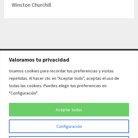
Winston Churchill
Valoramos tu privacidad
AVISO LEGAL Y POLÍTICAS
Usamos cookies para recordar tus preferencias y visitas
repetidas. Al hacer clic en "Aceptar todo", aceptas el uso de
Aviso legal
todas las cookies. Puedes elegir tus preferencias en
"Configuración".
Política de cookies
Política de privacidad
Aceptar todas
Configuración
Copyright © 2026
¡QUÉ HISTORIA!
. Funciona con
WordPress
y