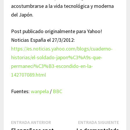
acostumbrarse a la vida tecnológica y moderna
del Japón.
Post publicado originalmente para Yahoo!
Noticias España el 27/3/2012:
https://es.noticias.yahoo.com/blogs/cuaderno-
historias/el-soldado-japon%C3%A9s-que-
permaneci%C3%B3-escondido-en-la-
142707089.html
Fuentes:
wanpela
/
BBC
Navegación
Entrada
Entr
ENTRADA ANTERIOR
ENTRADA SIGUIENTE
anterior:
sigui