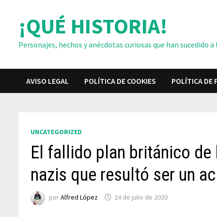
Saltar
¡QUÉ HISTORIA!
al
contenido
Personajes, hechos y anécdotas curiosas que han sucedido a lo
AVISO LEGAL
POLÍTICA DE COOKIES
POLÍTICA DE 
UNCATEGORIZED
El fallido plan británico de
nazis que resultó ser un ac
por
Alfred López
24 de julio de 2020