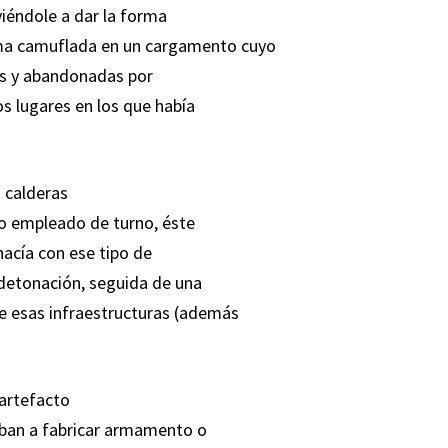
lviéndole a dar la forma
rma camuflada en un cargamento cuyo
das y abandonadas por
os lugares en los que había
 calderas
 o empleado de turno, éste
hacía con ese tipo de
 detonación, seguida de una
e esas infraestructuras (además
 artefacto
aban a fabricar armamento o