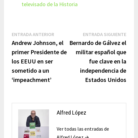
televisado de la Historia
Navegación
Entrada
Entr
ENTRADA ANTERIOR
ENTRADA SIGUIENTE
anterior:
sigui
Andrew Johnson, el
Bernardo de Gálvez el
de
primer Presidente de
militar español que
entradas
los EEUU en ser
fue clave en la
sometido a un
independencia de
‘impeachment’
Estados Unidos
Alfred López
Ver todas las entradas de
Alfred López →