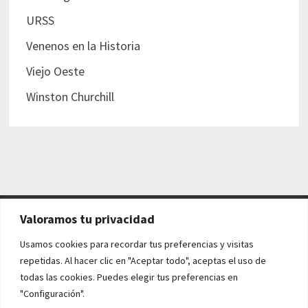
URSS
Venenos en la Historia
Viejo Oeste
Winston Churchill
Valoramos tu privacidad
AVISO LEGAL Y POLÍTICAS
Usamos cookies para recordar tus preferencias y visitas
repetidas. Al hacer clic en "Aceptar todo", aceptas el uso de
Aviso legal
todas las cookies. Puedes elegir tus preferencias en
"Configuración".
Política de cookies