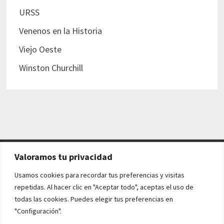
URSS
Venenos en la Historia
Viejo Oeste
Winston Churchill
Valoramos tu privacidad
AVISO LEGAL Y POLÍTICAS
Usamos cookies para recordar tus preferencias y visitas
repetidas. Al hacer clic en "Aceptar todo", aceptas el uso de
Aviso legal
todas las cookies. Puedes elegir tus preferencias en
"Configuración".
Política de cookies