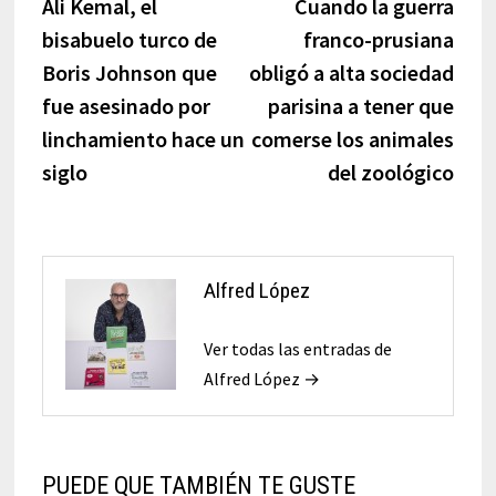
anterior:
sigui
Ali Kemal, el
Cuando la guerra
de
bisabuelo turco de
franco-prusiana
entradas
Boris Johnson que
obligó a alta sociedad
fue asesinado por
parisina a tener que
linchamiento hace un
comerse los animales
siglo
del zoológico
Alfred López
Ver todas las entradas de
Alfred López →
PUEDE QUE TAMBIÉN TE GUSTE